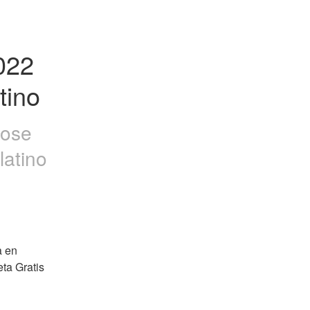
22 
tino
ose
latino
 en 
a Gratis 