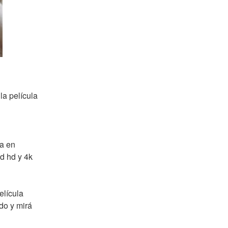
 película 
a en 
d hd y 4k 
lícula 
o y mirá 