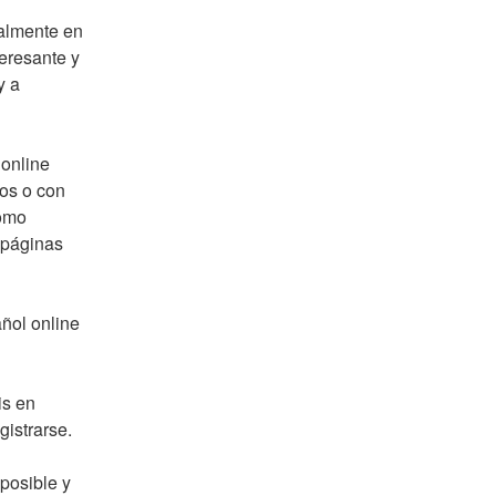
almente en 
resante y 
 a 
online 
los o con 
omo 
 páginas 
ol online 
s en 
gistrarse.
posible y 