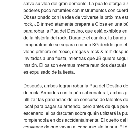
salvó su vida del gran demonio. La púa le otorga a s
poderes poco naturales con instrumentos con cuerda
Obsesionado con la idea de volverse la próxima estr
rock, JB inmediatamente prepara a Close en una b
para robar la Púa del Destino, que está exhibida e
de la historia del rock. Durante el camino, la banda 
temporalmente se separa cuando KG decide que el 
viene primero en “sexo, drogas y rock & roll” despué
invitados a una fiesta, mientras que JB quiere seguir
misión. Ellos son eventualmente reunidos después 
es expulsado de la fiesta.
Después, ambos logran robar la Púa del Destino de
de rock. Armados con la púa sobrenatural, ambos p
utilizar las ganancias de un concurso de talentos de
local para pagar su arriendo, pero antes de que pued
escenario, ellos discuten sobre quién utilizará la pu
rompiendola en dos accidentalmente. El dueño del b
convence de que vayan al concurso sin la pua. El d