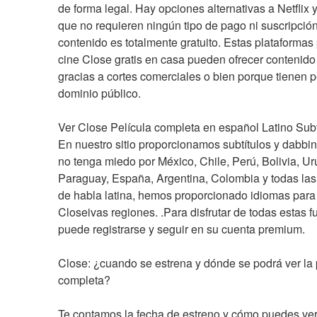
de forma legal. Hay opciones alternativas a Netflix
que no requieren ningún tipo de pago ni suscripción
contenido es totalmente gratuito. Estas plataformas 
cine Close gratis en casa pueden ofrecer contenido 
gracias a cortes comerciales o bien porque tienen pe
dominio público.
Ver Close Película completa en español Latino Subt
En nuestro sitio proporcionamos subtítulos y dabbing 
no tenga miedo por México, Chile, Perú, Bolivia, Ur
Paraguay, España, Argentina, Colombia y todas las 
de habla latina, hemos proporcionado idiomas para 
Closeivas regiones. .Para disfrutar de todas estas fu
puede registrarse y seguir en su cuenta premium.
Close: ¿cuando se estrena y dónde se podrá ver la p
completa?
Te contamos la fecha de estreno y cómo puedes ver