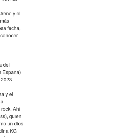
reno y el 
 más 
sa fecha, 
 conocer 
 del 
n España) 
 2023.
a y el 
a 
rock. Ahí 
s), quien 
mo un dios 
ir a KG 