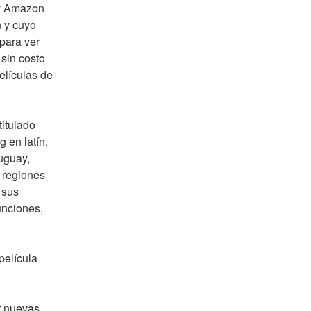
 y Amazon 
 y cuyo 
para ver 
sin costo 
lículas de 
itulado
en latín, 
uguay, 
regiones 
sus 
nciones, 
elícula 
 nuevas 