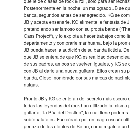
que le de clases de rock & roll, solo para ser rechaz
Posteriormente en la noche, un malogrado JB se qu
banca, segundos antes de ser agredido. KG se com
JB y acepta enseñarle. KG alimenta la fantasía de J
pretendiendo ser famoso con su propia banda (“The 
Gass Project”), y lo explota a hacer trabajos como li
departamento y comprarle marihuana, bajo la prome
JB pueda hacer la audición de su banda ficticia. De
que JB se entera de que KG es realidad desemplead
de sus padres, ambos se vuelven iguales, y KG se d
con JB al darle una nueva guitarra. Ellos crean su p
banda, Close, nombrado por sus marcas de nacimie
nalgas.
Pronto JB y KG se enteran del secreto más oscuro de
todas las leyendas del rock han utilizado la misma 
guitarra, “la Púa del Destino”, la cual tiene poderes 
sobrenaturales. Fue creada por un mago oscuro util
pedazo de los dientes de Satán, como regalo a un h