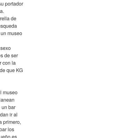
u portador 
. 
ella de 
úsqueda 
n un museo 
sexo 
s de ser 
 con la 
de que KG 
l museo 
lanean 
 un bar 
an ir al 
a primero, 
ar los 
ueño es 