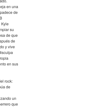
ado. 
eja en una 
padece de 
B 
Kyle 
mpiar su 
sa de que 
spués de 
o y vive 
isculpa 
ropia 
nto en sus 
l rock: 
púa de 
izando un 
errero que 