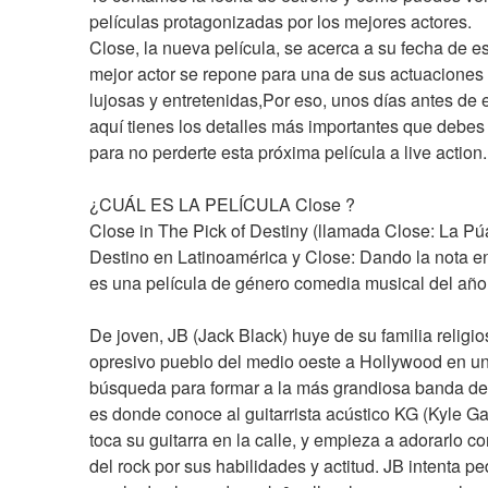
películas protagonizadas por los mejores actores.
Close, la nueva película, se acerca a su fecha de est
mejor actor se repone para una de sus actuaciones
lujosas y entretenidas,Por eso, unos días antes de e
aquí tienes los detalles más importantes que debes
para no perderte esta próxima película a live action.
¿CUÁL ES LA PELÍCULA Close ?
Close in The Pick of Destiny (llamada Close: La Púa
Destino en Latinoamérica y Close: Dando la nota e
es una película de género comedia musical del año
De joven, JB (Jack Black) huye de su familia religios
opresivo pueblo del medio oeste a Hollywood en un
búsqueda para formar a la más grandiosa banda de 
es donde conoce al guitarrista acústico KG (Kyle Gas
toca su guitarra en la calle, y empieza a adorarlo co
del rock por sus habilidades y actitud. JB intenta ped