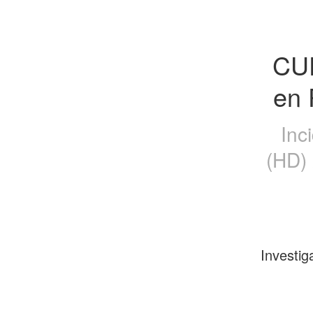
CUE
en 
Inc
(HD) 
Investig